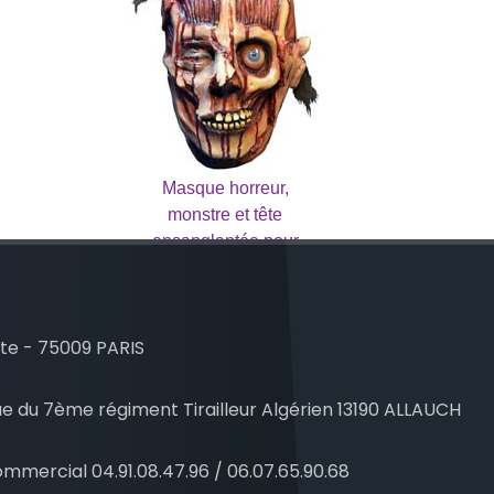
Masque horreur,
monstre et tête
ensanglantée pour
halloween
te - 75009 PARIS
e du 7ème régiment Tirailleur Algérien 13190 ALLAUCH
mmercial 04.91.08.47.96 / 06.07.65.90.68