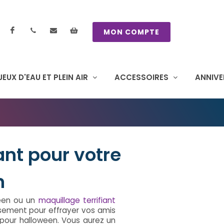
Facebook
contactez nous
Mon panier
MON COMPTE
JEUX D'EAU ET PLEIN AIR
ACCESSOIRES
ANNIVE
ant pour votre
n
ween ou un
maquillage terrifiant
isement pour effrayer vos amis
 pour halloween. Vous aurez un