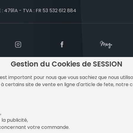
 : 4791A - TVA : FR 53 532 612 884
Gestion du Cookies de SESSION
est important pour nous que vous sachiez que nous utilison
à certains site de vente en ligne d'article de fete, notre 
y Un Air De Fetes
,
la publicité,
x concernant votre commande.