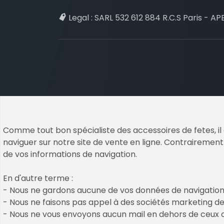
Legal :
SARL 532 612 884 R.C.S Paris - APE
Comme tout bon spécialiste des accessoires de fetes, il 
naviguer sur notre site de vente en ligne. Contrairement 
Copyrights © 2026 All Rights Reserved b
de vos informations de navigation.
Cookies & Legal Mention
En d'autre terme :
nos décos et accessoires passés
- Nous ne gardons aucune de vos données de navigation
CGV / CGU
- Nous ne faisons pas appel à des sociétés marketing de 
Plan de site
- Nous ne vous envoyons aucun mail en dehors de ceu
création de mon compte client